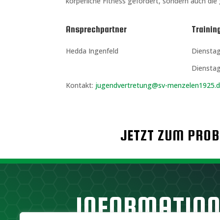
körperliche Fitness gefördert, sondern auch die 
Ansprechpartner
Trainin
Hedda Ingenfeld
Dienstag
Dienstag
Kontakt:
jugendvertretung@sv-menzelen1925.
JETZT ZUM PROB
INFORMATIO