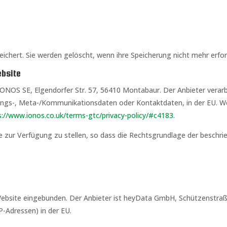
chert. Sie werden gelöscht, wenn ihre Speicherung nicht mehr erford
ebsite
IONOS SE, Elgendorfer Str. 57, 56410 Montabaur. Der Anbieter verarb
ngs-, Meta-/Kommunikationsdaten oder Kontaktdaten, in der EU. Wei
s://www.ionos.co.uk/terms-gtc/privacy-policy/#c4183
.
e zur Verfügung zu stellen, so dass die Rechtsgrundlage der beschrieb
Website eingebunden. Der Anbieter ist heyData GmbH, Schützenstraße
-Adressen) in der EU.