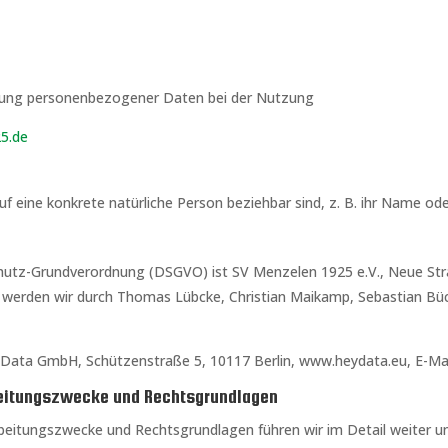
eitung personenbezogener Daten bei der Nutzung
5.de
 eine konkrete natürliche Person beziehbar sind, z. B. ihr Name oder
chutz-Grundverordnung (DSGVO) ist SV Menzelen 1925 e.V., Neue Stra
en werden wir durch Thomas Lübcke, Christian Maikamp, Sebastian 
yData GmbH, Schützenstraße 5, 10117 Berlin, www.heydata.eu, E-Mai
rbeitungszwecke und Rechtsgrundlagen
eitungszwecke und Rechtsgrundlagen führen wir im Detail weiter unt