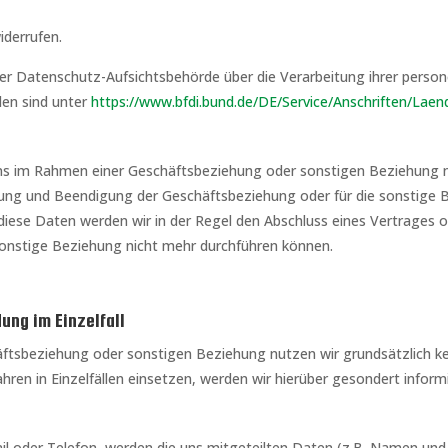
iderrufen.
ner Datenschutz-Aufsichtsbehörde über die Verarbeitung ihrer per
en sind unter
https://www.bfdi.bund.de/DE/Service/Anschriften/Lae
 uns im Rahmen einer Geschäftsbeziehung oder sonstigen Beziehung
hrung und Beendigung der Geschäftsbeziehung oder für die sonstige B
 diese Daten werden wir in der Regel den Abschluss eines Vertrages o
onstige Beziehung nicht mehr durchführen können.
ung im Einzelfall
tsbeziehung oder sonstigen Beziehung nutzen wir grundsätzlich ke
hren in Einzelfällen einsetzen, werden wir hierüber gesondert informi
il oder Telefon, werden die uns mitgeteilten Daten (z.B. Namen und