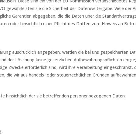
lauseln. Diese sind ein von der EU-Kommission verabschiedetes Reg
SGVO gewährleisten sie die Sicherheit der Datenweitergabe. Viele der 
liche Garantien abgegeben, die die Daten über die Standardvertrags
Daten oder hinsichtlich einer Pflicht des Dritten zum Hinweis an Be
rung ausdrücklich angegeben, werden die bei uns gespeicherten Date
und der Löschung keine gesetzlichen Aufbewahrungspflichten entgeg
sige Zwecke erforderlich sind, wird ihre Verarbeitung eingeschränkt, 
aten, die wir aus handels- oder steuerrechtlichen Gründen aufbewahre
e hinsichtlich der sie betreffenden personenbezogenen Daten:
g,