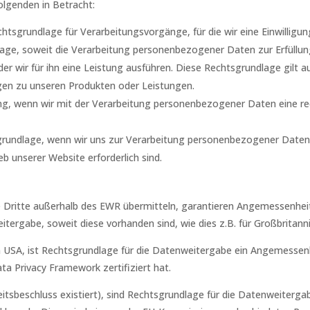
lgenden in Betracht:
Rechtsgrundlage für Verarbeitungsvorgänge, für die wir eine Einwilligun
dlage, soweit die Verarbeitung personenbezogener Daten zur Erfüllung
er wir für ihn eine Leistung ausführen. Diese Rechtsgrundlage gilt au
gen zu unseren Produkten oder Leistungen.
ung, wenn wir mit der Verarbeitung personenbezogener Daten eine rech
chtsgrundlage, wenn wir uns zur Verarbeitung personenbezogener Date
eb unserer Website erforderlich sind.
ge Dritte außerhalb des EWR übermitteln, garantieren Angemessenhe
tergabe, soweit diese vorhanden sind, wie dies z.B. für Großbritannie
en USA, ist Rechtsgrundlage für die Datenweitergabe ein Angemesse
ta Privacy Framework zertifiziert hat.
tsbeschluss existiert), sind Rechtsgrundlage für die Datenweitergabe