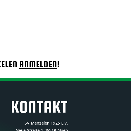
ZELEN
ANMELDEN
!
KONTAKT
SV Menzelen 1925 E.V.
Neue Straße 1
46519 Alpen