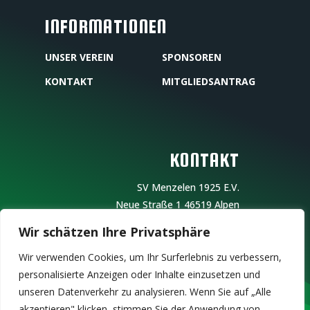
INFORMATIONEN
UNSER VEREIN
SPONSOREN
KONTAKT
MITGLIEDSANTRAG
KONTAKT
SV Menzelen 1925 E.V.
Neue Straße 1
46519 Alpen
Wir schätzen Ihre Privatsphäre
Vereinsregisternummer: 07/023
Wir verwenden Cookies, um Ihr Surferlebnis zu verbessern,
Redaktionell verantwortlich: Der Vorstand
personalisierte Anzeigen oder Inhalte einzusetzen und
E -mail:
info@sv-menzelen1925.de
unseren Datenverkehr zu analysieren. Wenn Sie auf „Alle
akzeptieren" klicken, stimmen Sie der Anwendung von