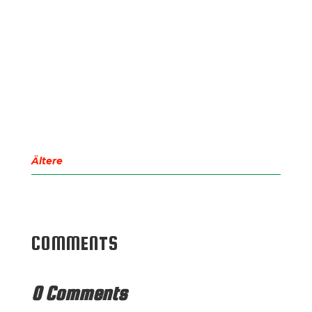
SVMenzelen
Für sein jahrzehntelanges Engagement
wurde Michael Nakath ausgezeichnet.
« Older Entries
COMMENTS
0 Comments