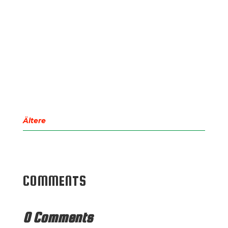
SVMenzelen
Für sein jahrzehntelanges Engagement
wurde Michael Nakath ausgezeichnet.
« Older Entries
COMMENTS
0 Comments