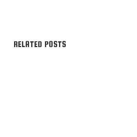
RELATED POSTS
SVMenzelen
Dazu gratulieren wir recht herzlich!